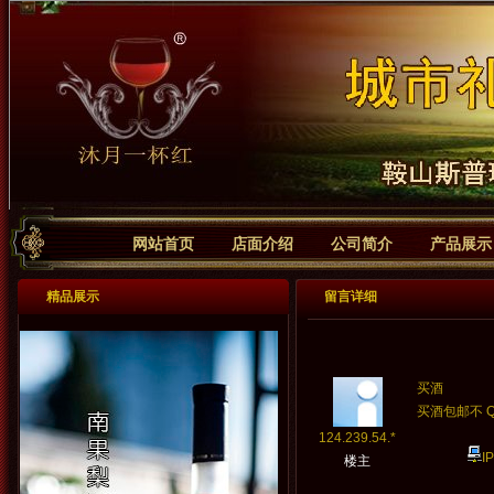
Banner区
网站首页
店面介绍
公司简介
产品展示
‹
精品展示
留言详细
买酒
买酒包邮不 QQ
124.239.54.*
I
楼主