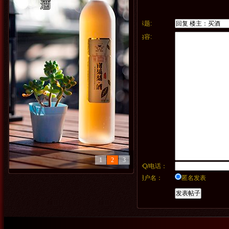
标题:
内容:
1
2
3
QQ/电话：
用户名：
匿名发表
精品展示
精品展示
精品展示